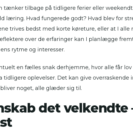
 tænker tilbage på tidligere ferier eller weekend
ld læring. Hvad fungerede godt? Hvad blev for str
ne trives bedst med korte køreture, eller at I all
reflektere over de erfaringer kan I planlægge frem
liens rytme og interesser.
ntuelt en fælles snak derhjemme, hvor alle får lov
a tidligere oplevelser. Det kan give overraskende i
bliver noget, alle glæder sig til.
skab det velkendte 
st