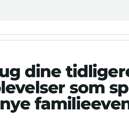
ug dine tidliger
levelser som s
l nye familieeve