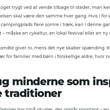
noget trygt ved at vende tilbage til steder, man ke
velsen skal være den samme hver gang. Hvis I for
ampingplads flere somre i træk, kan I denne gang
– måske en cykeltur, en lokal festival eller en ny 
kendte giver ro, mens det nye skaber spænding.
sær for familier med børn i forskellige aldre, hvor
g minderne som inspi
 traditioner
amilier har små ritualer, der opstår spontant – en 