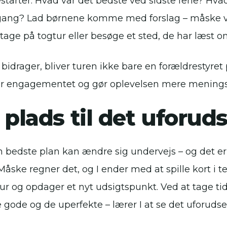
starter: Hvad var det bedste ved sidste ferie? H
ang? Lad børnene komme med forslag – måske vil
 tage på togtur eller besøge et sted, de har læst o
 bidrager, bliver turen ikke bare en forældrestyret 
r engagementet og gør oplevelsen mere meningsfu
 plads til det uforud
n bedste plan kan ændre sig undervejs – og det er
Måske regner det, og I ender med at spille kort i te
ur og opdager et nyt udsigtspunkt. Ved at tage tid
 gode og de uperfekte – lærer I at se det uforudse