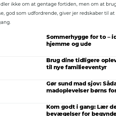
dler ikke om at gentage fortiden, men om at bru
se, god som udfordrende, giver jer redskaber til 
gang.
Sommerhygge for to – idé
hjemme og ude
Brug dine tidligere opl
til nye familieeventyr
Gør sund mad sjov: Såda
madoplevelser børns for
Kom godt i gang: Lær 
bevægelser for begynd