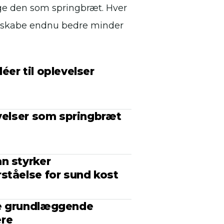
ge den som springbræt. Hver
at skabe endnu bedre minder
er til oplevelser
evelser som springbræt
n styrker
ståelse for sund kost
de grundlæggende
ere