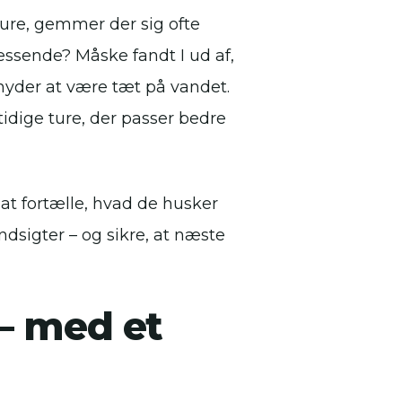
ture, gemmer der sig ofte
essende? Måske fandt I ud af,
e nyder at være tæt på vandet.
tidige ture, der passer bedre
 at fortælle, hvad de husker
ndsigter – og sikre, at næste
– med et