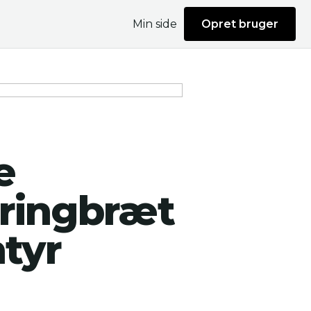
Min side
Opret bruger
e
pringbræt
ntyr