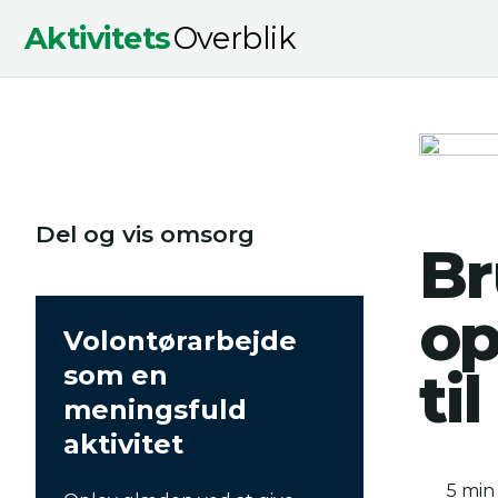
Aktivitets
Overblik
Del og vis omsorg
Br
op
Volontørarbejde
som en
ti
meningsfuld
aktivitet
5 min