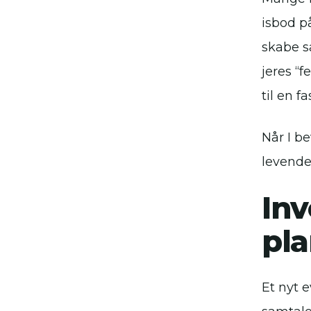
isbod på
skabe s
jeres “f
til en 
Når I b
levende 
Inv
pl
Et nyt e