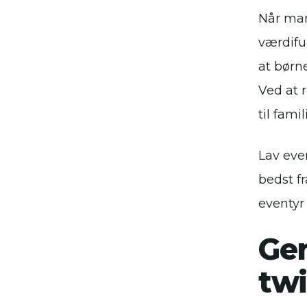
Når man
værdifu
at børne
Ved at 
til fami
Lav eve
bedst fr
eventyr 
Gen
twi