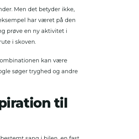
nder. Men det betyder ikke,
 eksempel har været på den
 prøve en ny aktivitet i
rute i skoven.
 Kombinationen kan være
 nogle søger tryghed og andre
ration til
bestemt sang i bilen, en fast