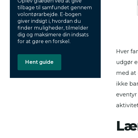
Oplev glæden ved at give
tilbage til samfundet gennem
volontørarbejde. E-bogen
giver indsigt i, hvordan du
finder muligheder, tilmelder
dig og maksimere din indsats
for at gøre en forskel.
Hver fa
udgør e
Hent guide
med at g
ikke ba
eventyr
aktivit
Lær