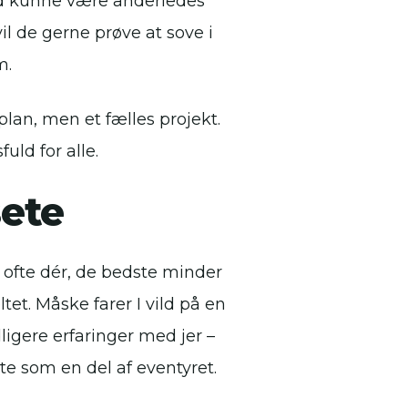
vad kunne være anderledes
 de gerne prøve at sove i
m.
plan, men et fælles projekt.
ld for alle.
sete
 ofte dér, de bedste minder
ltet. Måske farer I vild på en
ligere erfaringer med jer –
te som en del af eventyret.