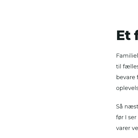
Et 
Familiel
til fæll
bevare 
oplevel
Så næste
før I se
varer ve