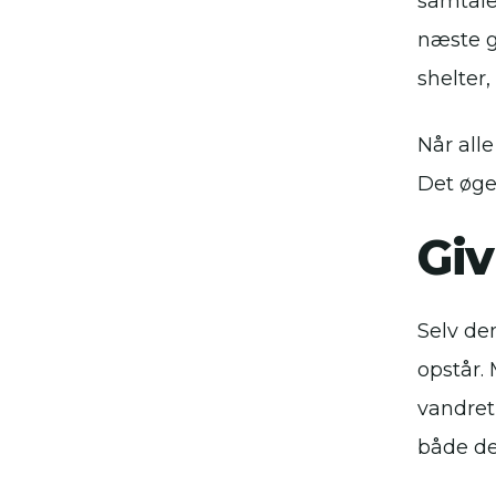
samtale
næste g
shelter,
Når alle
Det øge
Giv
Selv de
opstår. 
vandret
både de