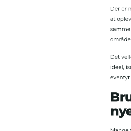
Der er 
at ople
samme c
området 
Det vel
ideel, i
eventyr.
Bru
nye
Mange f